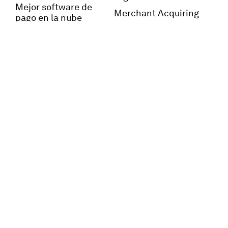
Mejor software de
Merchant Acquiring
pago en la nube
Payment Switch
Líder en billeteras
digitales
Fleet Cards
Noticias y blog
Contáctenos
Asia Pacífico
English
Europa
Français
Oriente Medio y África
Italiano
América del Norte y
América Latina
© 2026 OpenWay. Todos los derechos reservados.
Política
GDPR
y
Política de cookies
de OpenWay