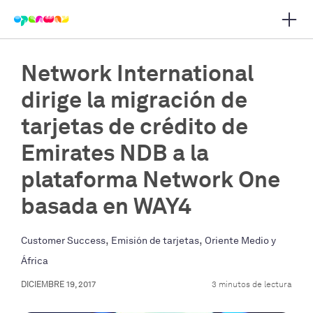
Abrir
r navegación principal
Network International
dirige la migración de
tarjetas de crédito de
Emirates NDB a la
plataforma Network One
basada en WAY4
,
,
Customer Success
Emisión de tarjetas
Oriente Medio y
África
DICIEMBRE 19, 2017
3 minutos de lectura