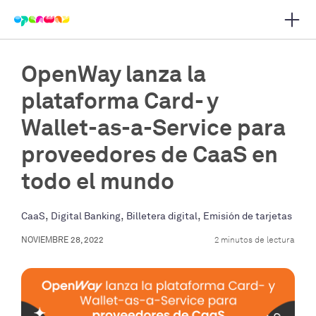
Abrir
r navegación principal
OpenWay lanza la
plataforma Card- y
Wallet-as-a-Service para
proveedores de CaaS en
todo el mundo
,
,
,
CaaS
Digital Banking
Billetera digital
Emisión de tarjetas
NOVIEMBRE 28, 2022
2 minutos de lectura